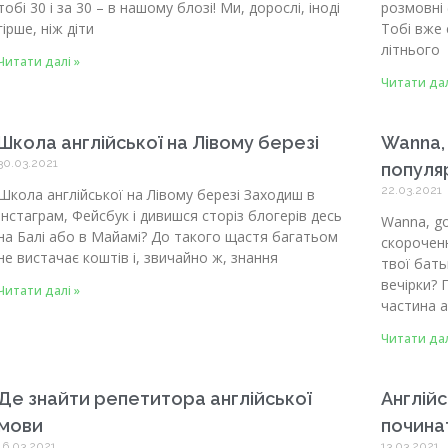
тобі 30 і за 30 – в нашому блозі! Ми, дорослі, іноді
розмовні 
гірше, ніж діти
Тобі вже 
літнього
Читати далі »
Читати дал
Школа англійської на Лівому березі
Wanna,
30.03.2021
популя
22.03.2021
Школа англійської на Лівому березі Заходиш в
Інстаграм, Фейсбук і дивишся сторіз блогерів десь
Wanna, g
на Балі або в Майамі? До такого щастя багатьом
скороченн
не вистачає коштів і, звичайно ж, знання
твої бать
вечірки? 
Читати далі »
частина а
Читати дал
Де знайти репетитора англійської
Англійс
мови
починат
16.03.2021
13.03.2021