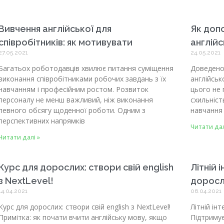
Вивчення англійської для
Як доп
співробітників: як мотивувати
англійс
27.05.2021
24.05.2021
Багатьох роботодавців хвилює питання суміщення
Доведено
виконання співробітниками робочих завдань з їх
англійськ
навчанням і професійним ростом. Розвиток
цього не 
персоналу не менш важливий, ніж виконання
схильніст
певного обсягу щоденної роботи. Одним з
навчання 
перспективних напрямків
Читати дал
Читати далі »
Курс для дорослих: створи свій english
Літній 
з NextLevel!
доросл
14.04.2021
06.04.2021
Курс для дорослих: створи свій english з NextLevel!
Літній ін
Примітка: як почати вчити англійську мову, якщо
Підтриму