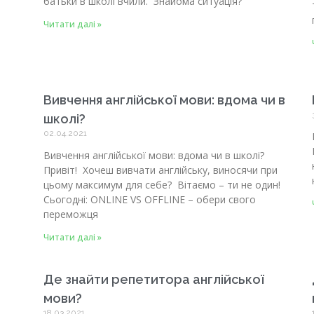
батьки в школі вчили. Знайома ситуація?
Читати далі »
Вивчення англійської мови: вдома чи в
школі?
02.04.2021
Вивчення англійської мови: вдома чи в школі?
Привіт! Хочеш вивчати англійську, виносячи при
цьому максимум для себе? Вітаємо – ти не один!
Сьогодні: ONLINE VS OFFLINE – обери свого
переможця
Читати далі »
Де знайти репетитора англійської
мови?
18.03.2021