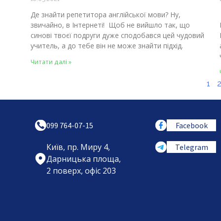
Де знайти репетитора англійської мови? Ну,
звичайно, в Інтернеті! Щоб не вийшло так, що
синові твоєї подруги дуже сподобався цей чудовий
учитель, а до тебе він не може знайти підхід.
Читати далі »
1
099 764-07-15
Facebook
Київ, пр. Миру 4,
Telegram
Дарницька площа,
2 поверх, офіс 203