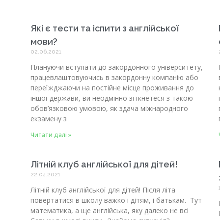
Які є тести та іспити з англійської
мови?
02.06.2021
Плануючи вступати до закордонного університету,
працевлаштовуючись в закордонну компанію або
переїжджаючи на постійне місце проживання до
іншої держави, ви неодмінно зіткнетеся з такою
обов’язковою умовою, як здача міжнародного
екзамену з
Читати далі »
Літній клуб англійської для дітей!
22.04.2021
Літній клуб англійської для дітей! Після літа
повертатися в школу важко і дітям, і батькам. Тут
математика, а ще англійська, яку далеко не всі