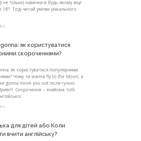
(і не тільки) навички в будь-якому віці!
є 18? Тоді читай умови унікального
і »
 gonna: як користуватися
рними скороченнями?
onna: як користуватися популярними
ями? Чому ти wanna fly to the Moon, а
ки gonna move you out після гучної
Привіт! Скорочення – знайома тобі
нглійської
і »
ька для дітей або Коли
и вчити англійську?