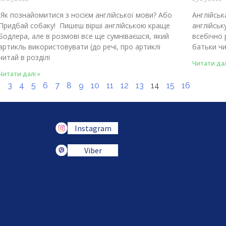
Як познайомитися з носієм англійської мови? Або
Англійськ
Придбай собаку! Пишеш вірші англійською краще
англійськ
Бодлера, але в розмові все ще сумніваєшся, який
всебічно 
артикль використовувати (до речі, про артиклі
батьки чи
читай в розділі
Читати дал
Читати далі »
2
3
4
5
6
7
8
9
10
11
12
13
14
15
16
Instagram
Viber