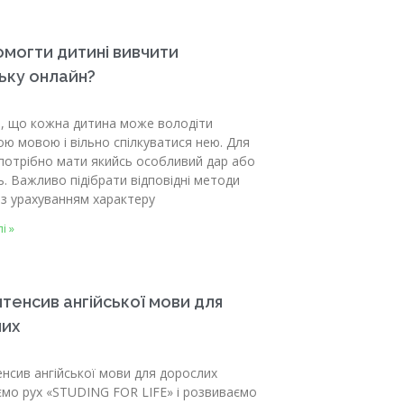
омогти дитині вивчити
ьку онлайн?
, що кожна дитина може володіти
ою мовою і вільно спілкуватися нею. Для
потрібно мати якийсь особливий дар або
ь. Важливо підібрати відповідні методи
з урахуванням характеру
і »
інтенсив ангійської мови для
их
тенсив ангійської мови для дорослих
ємо рух «STUDING FOR LIFE» і розвиваємо