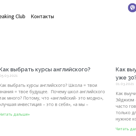
eaking Club
Контакты
Как выбрать курсы английского?
Как вы
05.03.2021
уже 30
01.03.2021
Как выбрать курсы английского? Школа = твои
знания = твое будущее. Почему школ английского
Как выучи
так много? Потому, что «английский- это модно»,
Эйджизм 
«лучшая инвестиция – это в себя», «а мы –
часто го
только дл
Читать дальше»
нужное к
Читать да