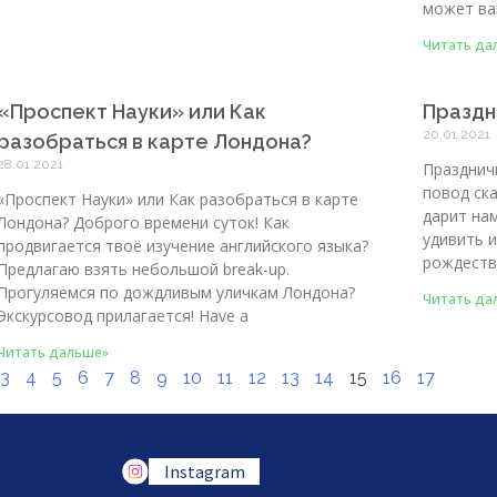
может ва
Читать да
«Проспект Науки» или Как
Праздн
20.01.2021
разобраться в карте Лондона?
28.01.2021
Празднич
повод ска
«Проспект Науки» или Как разобраться в карте
дарит на
Лондона? Доброго времени суток! Как
удивить 
продвигается твоё изучение английского языка?
рождеств
Предлагаю взять небольшой break-up.
Прогуляемся по дождливым уличкам Лондона?
Читать да
Экскурсовод прилагается! Have a
Читать дальше»
3
4
5
6
7
8
9
10
11
12
13
14
15
16
17
Instagram