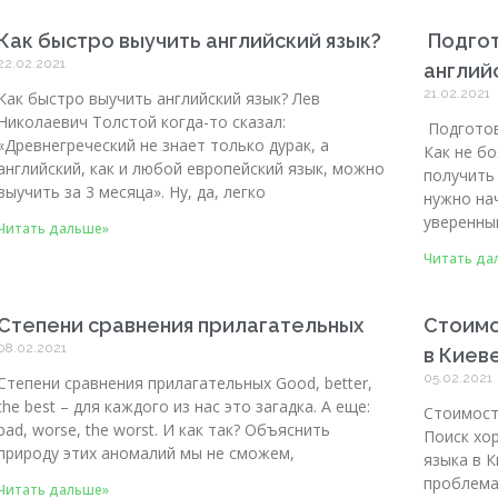
Как быстро выучить английский язык?
Подгот
22.02.2021
англий
21.02.2021
Как быстро выучить английский язык? Лев
Николаевич Толстой когда-то сказал:
Подготов
«Древнегреческий не знает только дурак, а
Как не бо
английский, как и любой европейский язык, можно
получить
выучить за 3 месяца». Ну, да, легко
нужно на
уверенны
Читать дальше»
Читать да
Степени сравнения прилагательных
Стоимо
08.02.2021
в Киев
05.02.2021
Степени сравнения прилагательных Good, better,
the best – для каждого из нас это загадка. А еще:
Стоимост
bad, worse, the worst. И как так? Объяснить
Поиск хор
природу этих аномалий мы не сможем,
языка в 
проблема
Читать дальше»