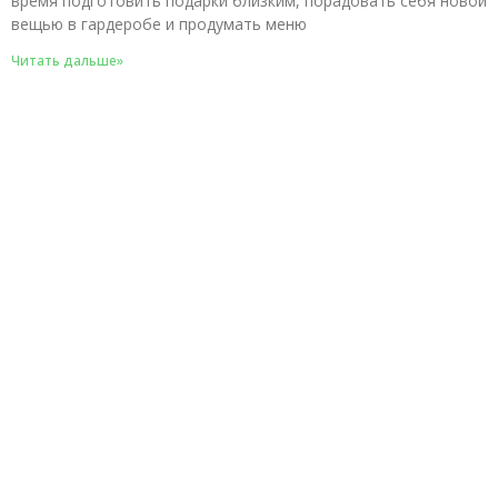
время подготовить подарки близким, порадовать себя новой
вещью в гардеробе и продумать меню
Читать дальше»