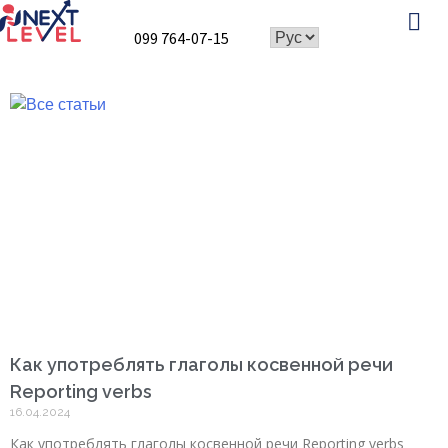
099 764-07-15
Speaking Club
Как употреблять глаголы косвенной речи
Reporting verbs
16.04.2024
Как употреблять глаголы косвенной речи Reporting verbs