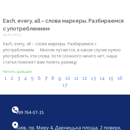
Each, every, all – слова маркеры. Разбираемся
с употреблением
04.10.2023
Each, every, all – слова маркеры. Разбираемся с
употреблением Многие путаются, в каком случае нужно
употреблять эти слова. Хотя сложного ничего нет, наша
статья поможет вам понять разницу
Читать дальше»
1
2
3
4
5
6
7
8
9
10
11
12
13
14
15
16
17
099 764-07-15
Київ, пр. Миру 4, Дарницька площа, 2 поверх,