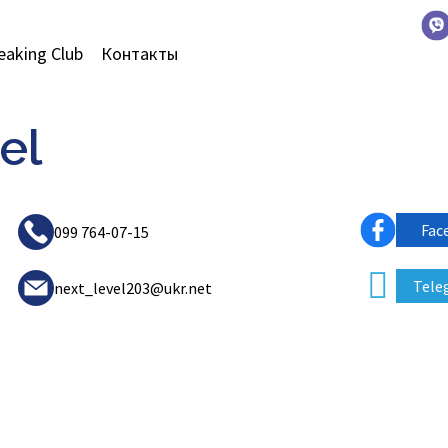
eaking Club
Контакты
el
Fac
099 764-07-15
Tele
next_level203@ukr.net