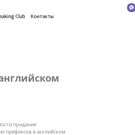
eaking Club
Контакты
 английском
мости придания
их префиксов в английском