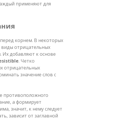
 Каждый применяют для
ания
й перед корнем. В некоторых
се виды отрицательных
 Их добавляют к основе
resistible
. Четко
ых отрицательных
оминать значение слов с
ие противоположного
ание, а формирует
ма, значит, к нему следует
ть, зависит от заглавной