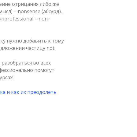
чение отрицания либо же
ысл) – nonsense (абсурд).
nprofessional – non-
вку нужно добавить к тому
едложении частицу not.
 разобраться во всех
фессионально помогут
урсах!
ка и как их преодолеть