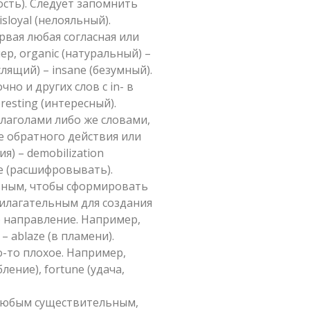
тность). Следует запомнить
isloyal (нелояльный).
рвая любая согласная или
ер, organic (натуральный) –
лящий) – insane (безумный).
но и других слов с in- в
eresting (интересный).
глаголами либо же словами,
е обратного действия или
я) – demobilization
de (расшифровывать).
ьным, чтобы сформировать
рилагательным для создания
о направление. Например,
 – ablaze (в пламени).
-то плохое. Например,
ление), fortune (удача,
любым существительным,