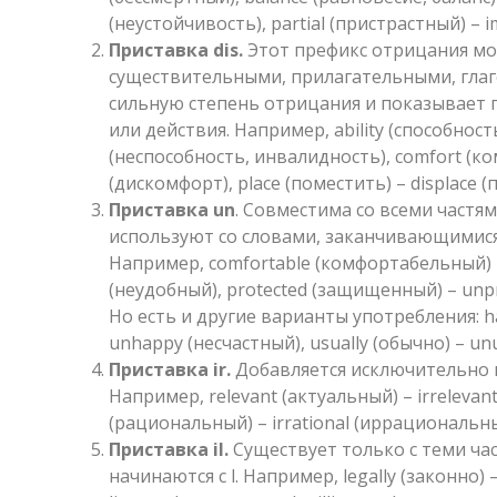
(неустойчивость), partial (пристрастный) – i
Приставка dis.
Этот префикс отрицания мо
существительными, прилагательными, глаг
сильную степень отрицания и показывает
или действия. Например, ability (способность)
(неспособность, инвалидность), comfort (ко
(дискомфорт), place (поместить) – displace (
Приставка un
. Совместима со всеми частям
используют со словами, заканчивающимися н
Например, comfortable (комфортабельный) 
(неудобный), protected (защищенный) – un
Но есть и другие варианты употребления: h
unhappy (несчастный), usually (обычно) – un
Приставка ir.
Добавляется исключительно к 
Например, relevant (актуальный) – irrelevant
(рациональный) – irrational (иррациональны
Приставка il.
Существует только с теми ча
начинаются с l. Например, legally (законно) – 