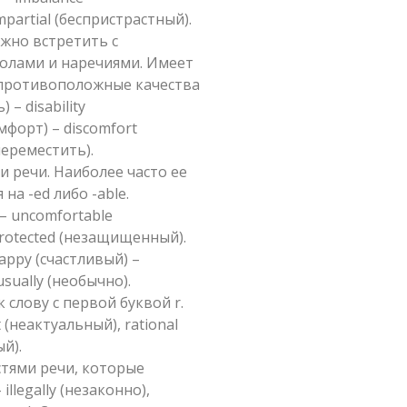
mpartial (беспристрастный).
жно встретить с
олами и наречиями. Имеет
 противоположные качества
 – disability
мфорт) – discomfort
переместить).
и речи. Наиболее часто ее
а -ed либо -able.
– uncomfortable
protected (незащищенный).
appy (счастливый) –
usually (необычно).
слову с первой буквой r.
 (неактуальный), rational
й).
стями речи, которые
illegally (незаконно),