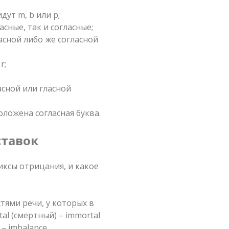
ут m, b или p;
асные, так и согласные;
асной либо же согласной
r;
асной или гласной
оложена согласная буква.
тавок
иксы отрицания, и какое
тями речи, у которых в
tal (смертный) – immortal
 – imbalance