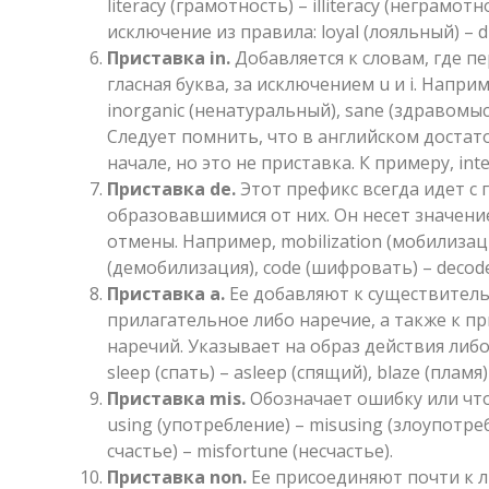
literacy (грамотность) – illiteracy (неграмо
исключение из правила: loyal (лояльный) – d
Приставка in.
Добавляется к словам, где пе
гласная буква, за исключением u и i. Наприм
inorganic (ненатуральный), sane (здравомыс
Следует помнить, что в английском достаточ
начале, но это не приставка. К примеру, int
Приставка de.
Этот префикс всегда идет с 
образовавшимися от них. Он несет значени
отмены. Например, mobilization (мобилизаци
(демобилизация), code (шифровать) – deco
Приставка а.
Ее добавляют к существител
прилагательное либо наречие, а также к п
наречий. Указывает на образ действия либ
sleep (спать) – asleep (спящий), blaze (пламя)
Приставка mis.
Обозначает ошибку или что
using (употребление) – misusing (злоупотреб
счастье) – misfortune (несчастье).
Приставка non.
Ее присоединяют почти к 