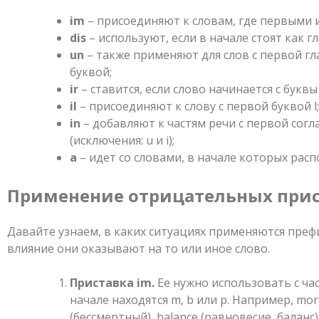
im
– присоединяют к словам, где первыми ид
dis
– используют, если в начале стоят как гл
un
– также применяют для слов с первой гл
буквой;
ir
– ставится, если слово начинается с буквы 
il
– присоединяют к слову с первой буквой l;
in
– добавляют к частям речи с первой согл
(исключения: u и i);
а
– идет со словами, в начале которых расп
Применение отрицательных прис
Давайте узнаем, в каких ситуациях применяются преф
влияние они оказывают на то или иное слово.
Приставка im.
Ее нужно использовать с час
начале находятся m, b или p. Например, mor
(бессмертный), balance (равновесие, баланс)