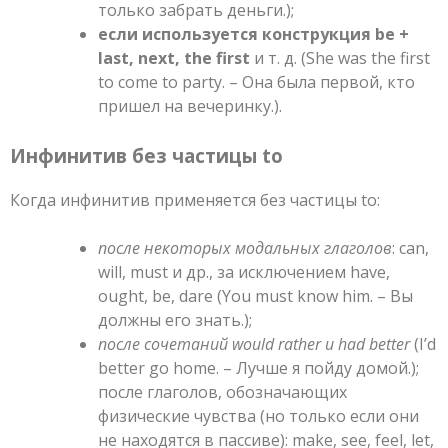
только забрать деньги.);
если используется конструкция be +
last, next, the first
и т. д. (She was the first
to come to party. – Она была первой, кто
пришел на вечеринку.).
Инфинитив без частицы to
Когда инфинитив применяется без частицы to:
после некоторых модальных глаголов
: can,
will, must и др., за исключением have,
ought, be, dare (You must know him. – Вы
должны его знать.);
после сочетаний would rather и had better
(I’d
better go home. – Лучше я пойду домой.);
после глаголов, обозначающих
физические чувства (но только если они
не находятся в пассиве): make, see, feel, let,