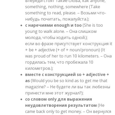
впереди стоят такие слова, как anyone,
something, nothing, somewhere (Take
something to read, please. – Возьми что-
нибудь почитать, пожалуйста.);
с наречиями enough и too
(She is too
young to walk alone. – Она слишком
молода, чтобы ходить одной.);
если во фразе присутствует конструкция it
+ be + adjective (+ of + noun/pronoun) (It
was proud of her to run 10 kilometers. – Она
гордилась тем, что пробежала 10
километров.);
вместе с конструкцией so + adjective +
as
(Would you be so kind as to get me that
magazine? – Не будете ли вы так любезны
принести мне этот журнал?);
со словом only для выражения
неудовлетворения результатом
(He
came back only to get money. – Он вернулся