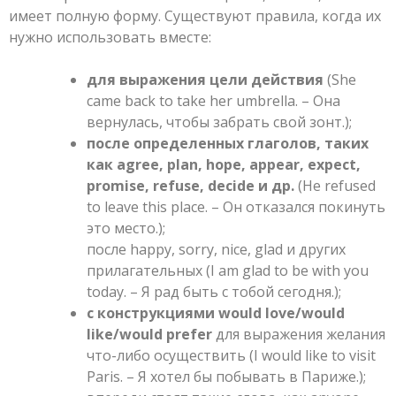
имеет полную форму. Существуют правила, когда их
нужно использовать вместе:
для выражения цели действия
(She
came back to take her umbrella. – Она
вернулась, чтобы забрать свой зонт.);
после определенных глаголов, таких
как agree, plan, hope, appear, expect,
promise, refuse, decide и др.
(He refused
to leave this place. – Он отказался покинуть
это место.);
после happy, sorry, nice, glad и других
прилагательных (I am glad to be with you
today. – Я рад быть с тобой сегодня.);
с конструкциями would love/would
like/would prefer
для выражения желания
что-либо осуществить (I would like to visit
Paris. – Я хотел бы побывать в Париже.);