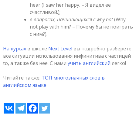
hear (I saw her happy. – Я видел ее
счастливой.);
в вопросах, начинающихся с why not
(Why
not play with him? – Почему бы не поиграть
с ним?).
На курсах
в школе
Next Level
вы подробно разберете
все ситуации использования инфинитива с частицей
to, а также без нее. С нами
учить английский
легко!
Читайте также:
ТОП многозначных слов в
английском языке