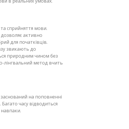
ови в реальних умовах.
та сприйняття мови.
о дозволяє активно
ий для початківців.
разу звикають до
ться природним чином без
діо-лінгвальний метод вчить
.
н заснований на поповненні
 Багато часу відводиться
 навпаки.