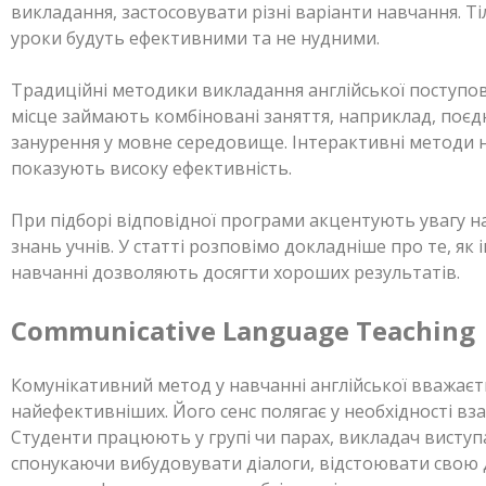
викладання, застосовувати різні варіанти навчання. Т
уроки будуть ефективними та не нудними.
Традиційні методики викладання англійської поступово
місце займають комбіновані заняття, наприклад, поєд
занурення у мовне середовище. Інтерактивні методи н
показують високу ефективність.
При підборі відповідної програми акцентують увагу на
знань учнів. У статті розповімо докладніше про те, як 
навчанні дозволяють досягти хороших результатів.
Communicative Language Teaching
Комунікативний метод у навчанні англійської вважаєт
найефективніших. Його сенс полягає у необхідності вз
Студенти працюють у групі чи парах, викладач виступа
спонукаючи вибудовувати діалоги, відстоювати свою 