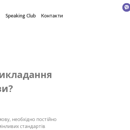
и
Speaking Club
Контакти
викладання
ви?
мову, необхідно постійно
мінливих стандартів