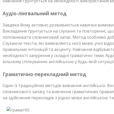
навчання ґрунтується на необхідності використання м
Аудіо-лінгвальний метод
Завдяки йому активно розвиваються навички вимови 
Викладання ґрунтується на слуханні та повторенні, щ
поповнювати словниковий запас. Метод особливо добр
Слухаючи тексти, які вимовляють носії мови, учні від
правильних інтонацій та акценту. Навчання відбуває
необхідності занурення у складні граматичні теми. Ау
вільному спілкуванню англійською у будь-якій ситуації
Граматично-перекладний метод
Один із традиційних методів вивчення англійської. Ві
словникового запасу та вивчення граматичних правил.
на здійснення перекладів з рідної мови англійською та