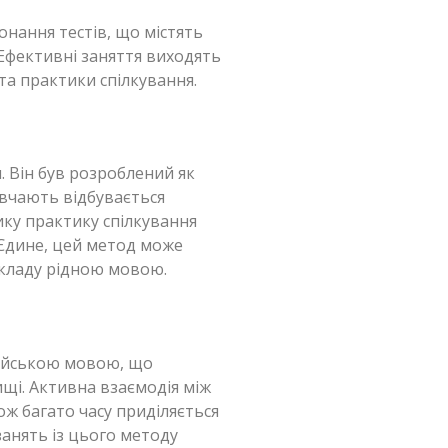
онання тестів, що містять
 Ефективні заняття виходять
та практики спілкування.
 Він був розроблений як
вчають відбувається
ку практику спілкування
 Єдине, цей метод може
екладу рідною мовою.
лійською мовою, що
щі. Активна взаємодія між
ж багато часу приділяється
анять із цього методу