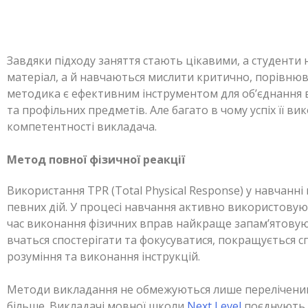
Завдяки підходу заняття стають цікавими, а студенти
матеріал, а й навчаються мислити критично, порівнюв
методика є ефективним інструментом для об’єднання 
та профільних предметів. Але багато в чому успіх її в
компетентності викладача.
Метод повної фізичної реакції
Використання TPR (Total Physical Response) у навчанні
певних дій. У процесі навчання активно використовуют
час виконання фізичних вправ найкраще запам’ятовуют
вчаться спостерігати та фокусуватися, покращується с
розуміння та виконання інструкцій.
Методи викладання не обмежуються лише переліченим
більше. Викладачі мовної школи
Next Level
поєднують н