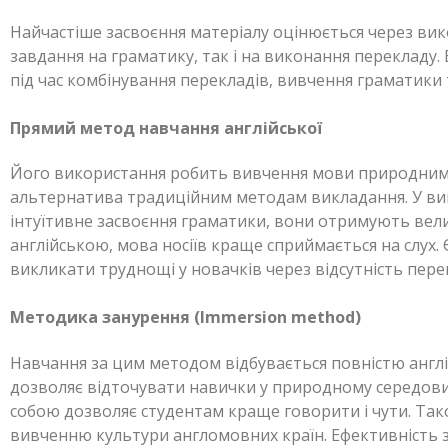
Найчастіше засвоєння матеріалу оцінюється через вик
завдання на граматику, так і на виконання перекладу.
під час комбінування перекладів, вивчення граматики 
Прямий метод навчання англійської
Його використання робить вивчення мови природним.
альтернатива традиційним методам викладання. У ви
інтуїтивне засвоєння граматики, вони отримують вели
англійською, мова носіїв краще сприймається на слух.
викликати труднощі у новачків через відсутність пер
Методика занурення (Immersion method)
Навчання за цим методом відбувається повністю анг
дозволяє відточувати навички у природному середови
собою дозволяє студентам краще говорити і чути. Тако
вивченню культури англомовних країн. Ефективність з