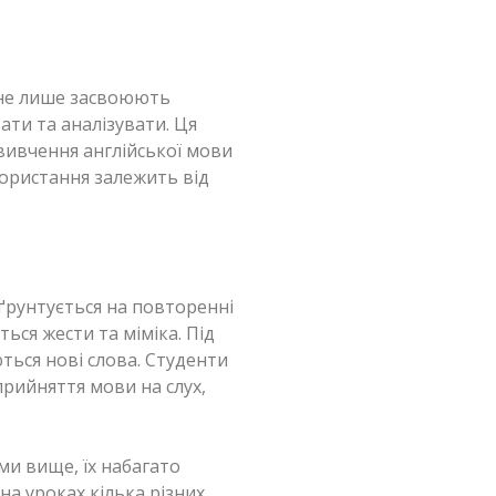
 не лише засвоюють
ати та аналізувати. Ця
вивчення англійської мови
икористання залежить від
 ґрунтується на повторенні
ься жести та міміка. Під
ься нові слова. Студенти
прийняття мови на слух,
и вище, їх набагато
а уроках кілька різних