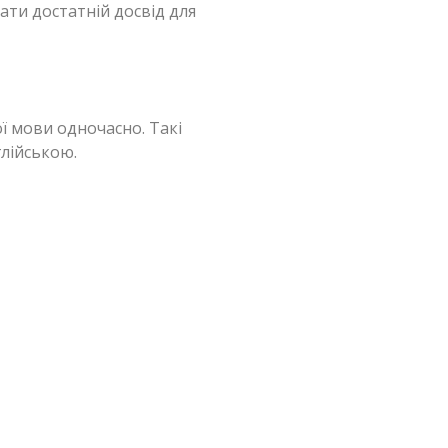
ати достатній досвід для
ї мови одночасно. Такі
глійською.