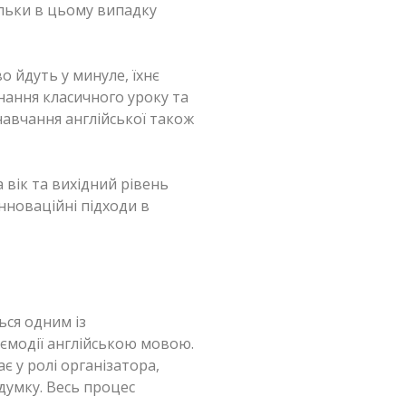
ільки в цьому випадку
 йдуть у минуле, їхнє
нання класичного уроку та
авчання англійської також
 вік та вихідний рівень
інноваційні підходи в
ься одним із
аємодії англійською мовою.
є у ролі організатора,
думку. Весь процес