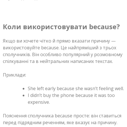
Коли використовувати because?
Якщо ви хочете чітко й прямо вказати причину —
використовуйте because. Це найпряміший з трьох
сполучників. Він особливо популярний у розмовному
спілкуванні та в нейтральних написаних текстах.
Приклади:
She left early because she wasn’t feeling well.
I didn’t buy the phone because it was too
expensive.
Пояснення сполучника because просте: він ставиться
перед підрядним реченням, яке вказує на причину.