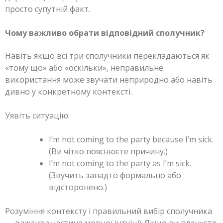
просто супутній факт.
Чому важливо обрати відповідний сполучник?
Навіть якщо всі три сполучники перекладаються як
«тому що» або «оскільки», неправильне
використання може звучати неприродно або навіть
дивно у конкретному контексті.
Уявіть ситуацію:
I’m not coming to the party because I’m sick.
(Ви чітко пояснюєте причину.)
I’m not coming to the party as I’m sick.
(Звучить занадто формально або
відсторонено.)
Розуміння контексту і правильний вибір сполучника
— важлива частина мовної інтуїції. Якщо ви плануєте