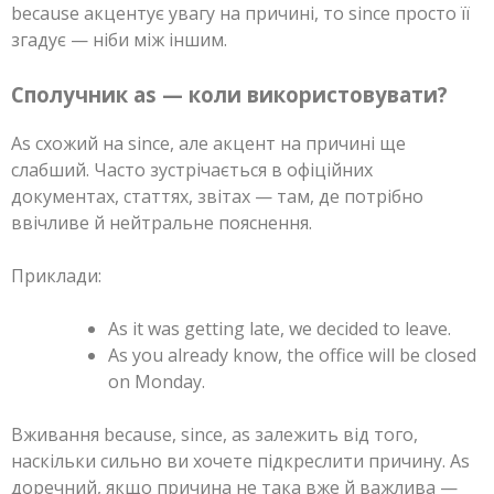
because акцентує увагу на причині, то since просто її
згадує — ніби між іншим.
Сполучник as — коли використовувати?
As схожий на since, але акцент на причині ще
слабший. Часто зустрічається в офіційних
документах, статтях, звітах — там, де потрібно
ввічливе й нейтральне пояснення.
Приклади:
As it was getting late, we decided to leave.
As you already know, the office will be closed
on Monday.
Вживання because, since, as залежить від того,
наскільки сильно ви хочете підкреслити причину. As
доречний, якщо причина не така вже й важлива —