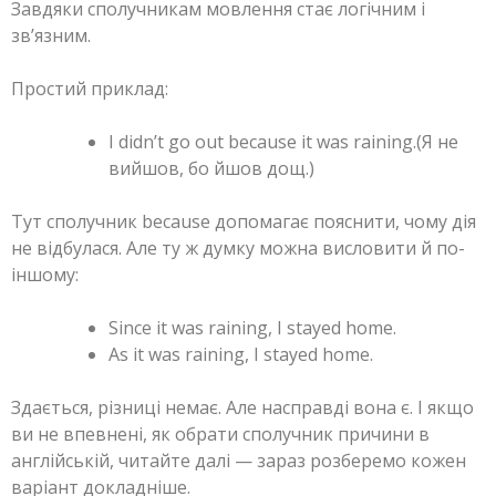
Завдяки сполучникам мовлення стає логічним і
зв’язним.
Простий приклад:
I didn’t go out because it was raining.(Я не
вийшов, бо йшов дощ.)
Тут сполучник because допомагає пояснити, чому дія
не відбулася. Але ту ж думку можна висловити й по-
іншому:
Since it was raining, I stayed home.
As it was raining, I stayed home.
Здається, різниці немає. Але насправді вона є. І якщо
ви не впевнені, як обрати сполучник причини в
англійській, читайте далі — зараз розберемо кожен
варіант докладніше.