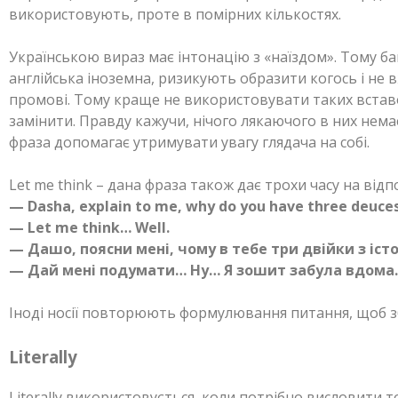
використовують, проте в помірних кількостях.
Українською вираз має інтонацію з «наїздом». Тому баг
англійська іноземна, ризикують образити когось і не 
промові. Тому краще не використовувати таких вставо
замінити. Правду кажучи, нічого лякаючого в них немає.
фраза допомагає утримувати увагу глядача на собі.
Let me think – дана фраза також дає трохи часу на відп
— Dasha, explain to me, why do you have three deuces
— Let me think… Well.
— Дашо, поясни мені, чому в тебе три двійки з істо
— Дай мені подумати… Ну… Я зошит забула вдома.
Іноді носії повторюють формулювання питання, щоб зб
Literally
Literally використовується, коли потрібно висловити т