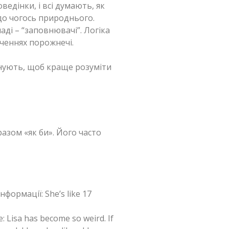
едінки, і всі думають, як
до чогось природнього.
аді – “заповнювачі”. Логіка
еченнях порожнечі.
існують, щоб краще розуміти
азом «як би». Його часто
формації: She’s like 17
Lisa has become so weird. If