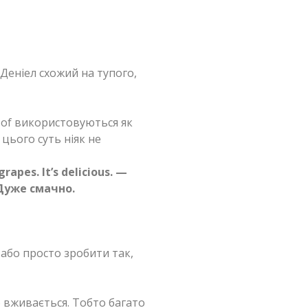
 Деніел схожий на тупого,
t of використовуються як
 цього суть ніяк не
grapes. It’s delicious. —
 Дуже смачно.
або просто зробити так,
ко вживається. Тобто багато