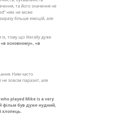
чення, та його значення не
ed” ніяк не може
виразу більше емоцій, але
їх, тому що literally дуже
:
«в основному», «в
вання. Ним часто
 не зовсім паразит, але
r who played Mike is a very
й фільм був дуже нудний,
 хлопець.