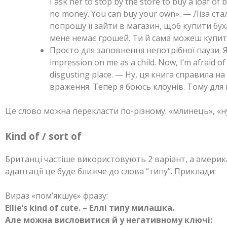
I ask her to stop by the store to buy a loaf of b
no money. You can buy your own». — Ліза ст
попрошу її зайти в магазин, щоб купити буха
мене немає грошей. Ти й сама можеш купит
Просто для заповнення непотрібної паузи. Я
impression on me as a child. Now, I’m afraid of
disgusting place. — Ну, ця книга справила н
враження. Тепер я боюсь клоунів. Тому для
Це слово можна перекласти по-різному: «млинець», «ну
Kind of / sort of
Британці частіше використовують 2 варіант, а американ
адаптації це буде ближче до слова “типу”. Приклади:
Вираз «пом’якшує» фразу:
Ellie’s kind of cute. – Еллі типу милашка.
Але можна висловитися й у негативному ключі: