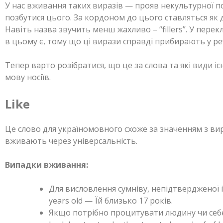
У нас вживання таких виразів — прояв некультурної пов
позбутися цього. За кордоном до цього ставляться як 
Навіть назва звучить менш жахливо – “fillers”. У перекл
в цьому є, тому що ці вирази справді прибирають у р
Тепер варто розібратися, що це за слова та які види 
мову носіїв.
Like
Це слово для україномовного схоже за значенням з вир
вживають через універсальність.
Випадки вживання:
Для висловлення сумніву, непідтвердженої ін
years old — Їй близько 17 років.
Якщо потрібно процитувати людину чи себе: 