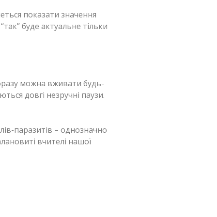
четься показати значення
 “так” буде актуальне тільки
фразу можна вживати будь-
юються довгі незручні паузи.
слів-паразитів – однозначно
алановиті вчителі нашої