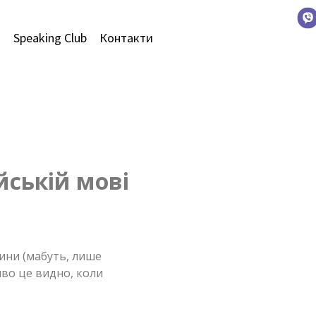
и
Speaking Club
Контакти
йській мові
ини (мабуть, лише
иво це видно, коли