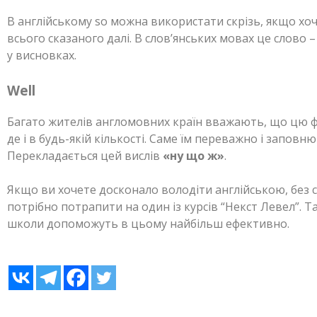
В англійському so можна використати скрізь, якщо хо
всього сказаного далі. В слов’янських мовах це слово –
у висновках.
Well
Багато жителів англомовних країн вважають, що цю 
де і в будь-якій кількості. Саме їм переважно і заповн
Перекладається цей вислів
«ну що ж»
.
Якщо ви хочете досконало володіти англійською, без 
потрібно потрапити на один із курсів “Некст Левел”. Т
школи допоможуть в цьому найбільш ефективно.