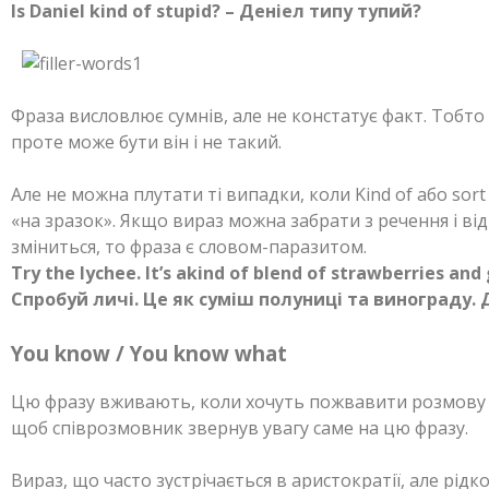
Is Daniel kind of stupid? – Деніел типу тупий?
Фраза висловлює сумнів, але не констатує факт. Тобто
проте може бути він і не такий.
Але не можна плутати ті випадки, коли Kind of або sor
«на зразок». Якщо вираз можна забрати з речення і від
зміниться, то фраза є словом-паразитом.
Try the lychee. It’s akind of blend of strawberries and 
Спробуй личі. Це як суміш полуниці та винограду.
You know / You know what
Цю фразу вживають, коли хочуть пожвавити розмову 
щоб співрозмовник звернув увагу саме на цю фразу.
Вираз, що часто зустрічається в аристократії, але рід