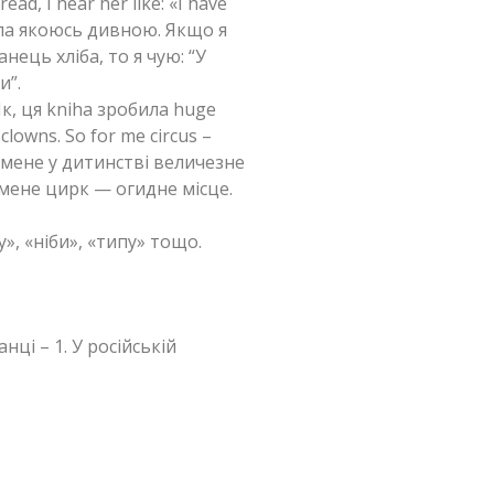
read, I hear her like: «I have
ала якоюсь дивною. Якщо я
нець хліба, то я чую: “У
и”.
к, ця kniha зробила huge
 clowns. So for me circus –
а мене у дитинстві величезне
 мене цирк — огидне місце.
», «ніби», «типу» тощо.
ці – 1. У російській