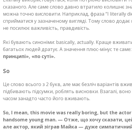
сказаного. Але саме слово давно втратило колишнє зна
можна точно висловити. Наприклад, фраза “I literally di
сприйматися у зазначеному вигляді. Тому слово додає 
не посилює важливість, правдивість.
Які бувають синоніми: basically, actually. Краще вживати 
багатьох людей дратує. А значення плюс-мінус те саме
принципі», «по суті».
So
Це слово всього з 2 букв, але має безліч варіантів вжи
підбивають підсумки, роблять висновки. Взагалі, воно і
часом занадто часто його вживають.
So, I mean, this movie was really boring, but the acto
handsome young man. — Отже, що хочу сказати, це
але актор, який зіграв Майка — дуже симпатичний