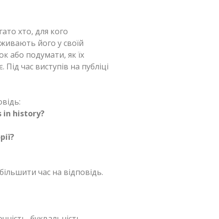
ато хто, для кого
вживають його у своїй
к або подумати, як їх
 Під час виступів на публіці
овідь:
 in history?
рії?
ільшити час на відповідь.
очність, буквальність