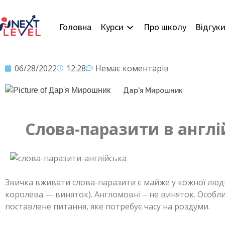
Головна
Курси
Про школу
Відгук
06/28/2022
12:28
Немає коментарів
Дар'я Мирошник
Слова-паразити в англі
Звичка вживати слова-паразити є майже у кожної люд
королева — виняток). Англомовні – не виняток. Особл
поставлене питання, яке потребує часу на роздуми.