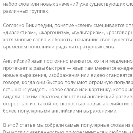
набор слов или новых значений уже существующих сл
различных группах.
Согласно Википедии, понятие «сленг» смешивается с 
«диалектизм», «жаргонизм», «вульгаризм», «разговорн
хотя многие слова и обороты, начавшие свое существо
временем пополнили ряды литературных слов.
Английский язык постоянно меняется, хотя и медленно
протекает в разы быстрее — язык там меняется ежедне
новые выражения, изображения или видео становятся
говоря, когда они быстро получают огромную популяр
есть шанс увидеть новое слово или картинку, которы
видели. Таким образом, сленговый английский развив
скоростью и с такой же скоростью новые английские 
более популярными английскими выражениями.
В этой статье мы собрали самые популярные слова из 
Вы могли с уверенностью присоединиться к любому ча