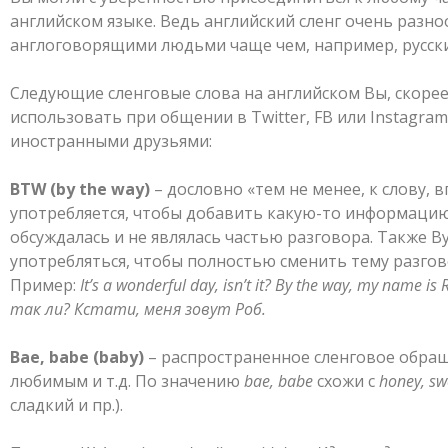
английском языке. Ведь английский сленг очень разно
англоговорящими людьми чаще чем, например, русски
Следующие сленговые слова на английском Вы, скорее 
использовать при общении в Twitter, FB или Instagram,
иностранными друзьями:
BTW
(
by
the
way
)
– дословно «тем не менее, к слову, 
употребляется, чтобы добавить какую-то информацию
обсуждалась и не являлась частью разговора. Также B
употребляться, чтобы полностью сменить тему разгов
Пример:
It’s a wonderful day, isn’t it? By the way, my name 
так
ли?
Кстати, меня зовут Роб.
Bae
,
babe
(
baby
)
– распространенное сленговое обращ
любимым и т.д. По значению
bae
,
babe
схожи с
honey
,
sw
сладкий и пр.).