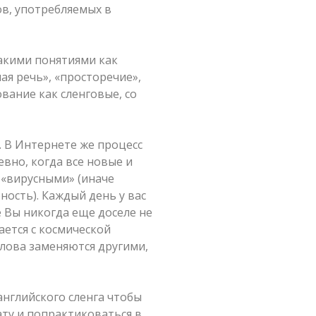
ов, употребляемых в
такими понятиями как
ая речь», «просторечие»,
вание как сленговые, со
. В Интернете же процесс
вно, когда все новые и
 «вирусными» (иначе
ность). Каждый день у вас
е Вы никогда еще доселе не
ается с космической
слова заменяются другими,
английского сленга чтобы
ту и попрактиковаться в