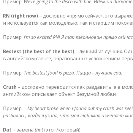
Пример:
We’re going to the disco with bae.
Идем на дискотек
RN
(
right
now
)
– дословно «прямо сейчас», это выраж
и используется как молодежью, так и старшим поколе
Пример:
I’m so excited RN!
Я так взволнован прямо сейчас
Bestest (the best of the best)
– лучший из лучших. Од
в английском сленге, образованных усложнением перв
Пример:
The bestest food is pizza.
Пицца – лучшая еда.
Crush
– дословно переводится как раздавить, а в мо
английском описывает объект безумной любви.
Пример:
– My heart broke when I found out my crush was see
разбилось, когда я узнал, что моя любимая изменяет мне
Dat
– замена
that
(этот/который).