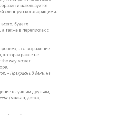
образен и используется
й сленг русскоговорящими.
всего, будете
 а также в переписках с
впрочем», это выражение
, которая ранее не
y the way может
ора.
is Rob. – Прекрасный
день, не
ение к лучшим друзьям,
eetie
(малыш, детка,