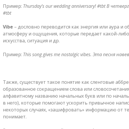
Пример:
Thursday’s our wedding anniversary!
#
tbt
В четверг
#
tbt
Vibe
– дословно переводится как энергия или аура и
атмосферу и ощущения, которые передает какой-либо
искусства, ситуация и др.
Пример:
This song gives me nostalgic vibes.
Эта песня наве
Также, существует такое понятие как сленговые аббре
образованное сокращением слова или словосочетания
алфавитному названию начальных букв или по началь
в него), которые помогают ускорить привычное написа
некоторых случаях, «зашифровать» информацию от тех
понимает.