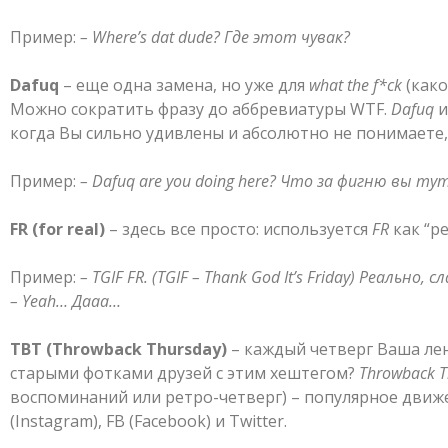
Пример:
–
Where
’
s
dat
dude
? Где этот чувак?
Dafuq
– еще одна замена, но уже для
what
the
f
*
ck
(како
Можно сократить фразу до аббревиатуры WTF.
Dafuq
и
когда Вы сильно удивлены и абсолютно не понимаете,
Пример:
– Dafuq are you doing here?
Что за фигню вы ту
FR
(
for
real
)
– здесь все просто: используется
FR
как “ре
Пример:
–
TGIF
FR
. (
TGIF
–
Thank
God
It
’
s
Friday
) Реально, с
–
Yeah
… Дааа…
TBT
(
Throwback
Thursday
)
– каждый четверг Ваша лен
старыми фотками друзей с этим хештегом?
Throwback
T
воспоминаний или ретро-четверг) – популярное движе
(Instagram), FB (Facebook) и Twitter.