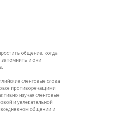
простить общение, когда
о запомнить и они
в.
нглийские сленговые слова
 вовсе противоречащими
активно изучая сленговые
новой и увлекательной
повседневном общении и