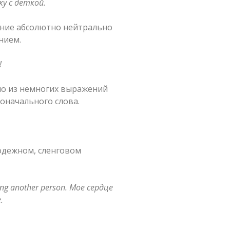
у с деткой.
ение абсолютно нейтрально
нием.
!
но из немногих выражений
оначального слова.
лодежном, сленговом
ing another person.
Мое сердце
.