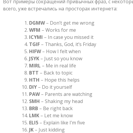
Вот примеры сокращений привычных фраз, с некоторы
всего, уже встречались на просторах интернета:
DGMW
– Don’t get me wrong
WFM
– Works for me
ICYMI
– In case you missed it
TGIF
– Thanks, God, it’s Friday
HIFW
– How I felt when
JSYK
– Just so you know
MIRL
– Me in real life
BTT
– Back to topic
HTH
– Hope this helps
DIY
– Do it yourself
PAW
– Parents are watching
SMH
– Shaking my head
BRB
– Be right back
LMK
– Let me know
ELI5
– Explain like I’m five
JK
– Just kidding