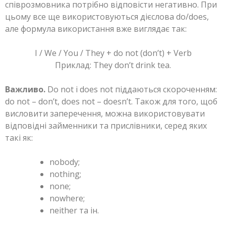
співрозмовника потрібно відповісти негативно. При
цьому все ще використовуються дієслова do/does,
але формула використання вже виглядає так:
I / We / You / They + do not (don’t) + Verb
Приклад: They don’t drink tea.
Важливо.
Do not і does not піддаються скороченням:
do not – don’t, does not – doesn’t. Також для того, щоб
висловити заперечення, можна використовувати
відповідні займенники та прислівники, серед яких
такі як:
nobody;
nothing;
none;
nowhere;
neither та ін.