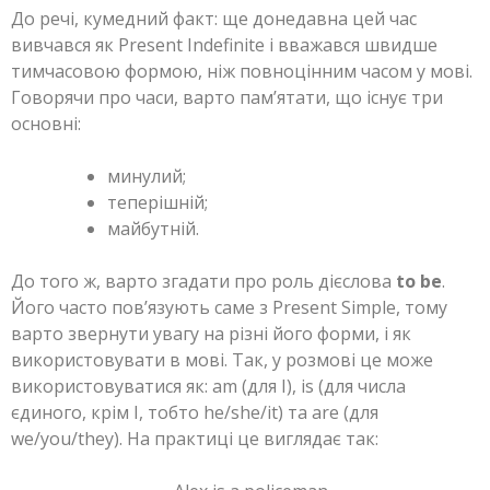
До речі, кумедний факт: ще донедавна цей час
вивчався як Present Indefinite і вважався швидше
тимчасовою формою, ніж повноцінним часом у мові.
Говорячи про часи, варто пам’ятати, що існує три
основні:
минулий;
теперішній;
майбутній.
До того ж, варто згадати про роль дієслова
to be
.
Його часто пов’язують саме з Present Simple, тому
варто звернути увагу на різні його форми, і як
використовувати в мові. Так, у розмові це може
використовуватися як: am (для I), is (для числа
єдиного, крім I, тобто he/she/it) та are (для
we/you/they). На практиці це виглядає так: