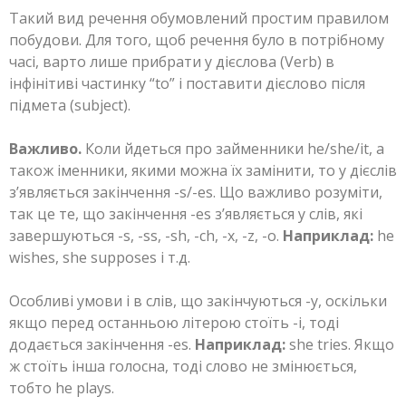
Такий вид речення обумовлений простим правилом
побудови. Для того, щоб речення було в потрібному
часі, варто лише прибрати у дієслова (Verb) в
інфінітиві частинку “to” і поставити дієслово після
підмета (subject).
Важливо.
Коли йдеться про займенники he/she/it, а
також іменники, якими можна їх замінити, то у дієслів
з’являється закінчення -s/-es. Що важливо розуміти,
так це те, що закінчення -es з’являється у слів, які
завершуються -s, -ss, -sh, -ch, -x, -z, -o.
Наприклад:
he
wishes, she supposes і т.д.
Особливі умови і в слів, що закінчуються -y, оскільки
якщо перед останньою літерою стоїть -i, тоді
додається закінчення -es.
Наприклад:
she tries. Якщо
ж стоїть інша голосна, тоді слово не змінюється,
тобто he plays.