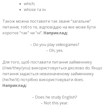
which;
whose та ін.
Також можна поставити так зване “загальне”
питання, тобто те, відповіддю на яке може бути
коротке “так” чи “ні”.
Наприклад:
– Do you play videogames?
– Oh, yes.
Для того, щоб поставити питання займеннику
(I/we/they/you) використовується дієслово do. Якщо
питання задається невизначеному займеннику
(he/he/it) потрібно використовувати does.
Наприклад:
– Does he study English?
– Not this year.