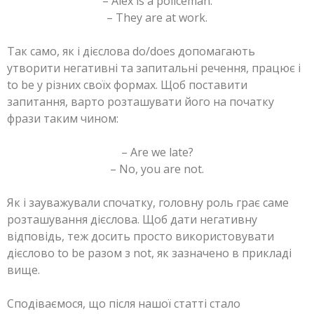
– Alex is a policeman.
– They are at work.
Так само, як і дієслова do/does допомагають
утворити негативні та запитальні речення, працює і
to be у різних своїх формах. Щоб поставити
запитання, варто розташувати його на початку
фрази таким чином:
– Are we late?
– No, you are not.
Як і зауважували спочатку, головну роль грає саме
розташування дієслова. Щоб дати негативну
відповідь, теж досить просто використовувати
дієслово to be разом з not, як зазначено в прикладі
вище.
Сподіваємося, що після нашої статті стало