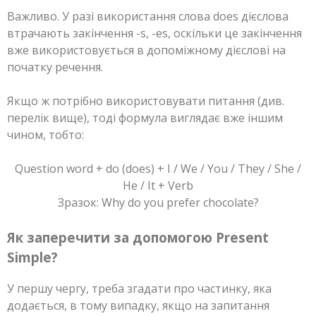
Важливо. У разі використання слова does дієслова
втрачають закінчення -s, -es, оскільки це закінчення
вже використовується в допоміжному дієслові на
початку речення.
Якщо ж потрібно використовувати питання (див.
перелік вище), тоді формула виглядає вже іншим
чином, тобто:
Question word + do (does) + I / We / You / They / She /
He / It + Verb
Зразок: Why do you prefer chocolate?
Як заперечити за допомогою Present
Simple?
У першу чергу, треба згадати про частинку, яка
додається, в тому випадку, якщо на запитання