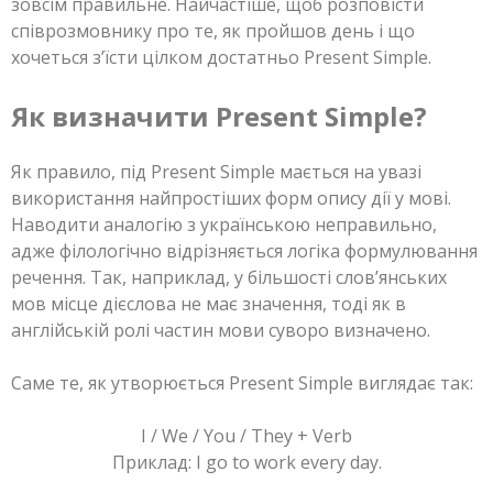
зовсім правильне. Найчастіше, щоб розповісти
співрозмовнику про те, як пройшов день і що
хочеться з’їсти цілком достатньо Present Simple.
Як визначити Present Simple?
Як правило, під Present Simple мається на увазі
використання найпростіших форм опису дії у мові.
Наводити аналогію з українською неправильно,
адже філологічно відрізняється логіка формулювання
речення. Так, наприклад, у більшості слов’янських
мов місце дієслова не має значення, тоді як в
англійській ролі частин мови суворо визначено.
Саме те, як утворюється Present Simple виглядає так:
I / We / You / They + Verb
Приклад: I go to work every day.