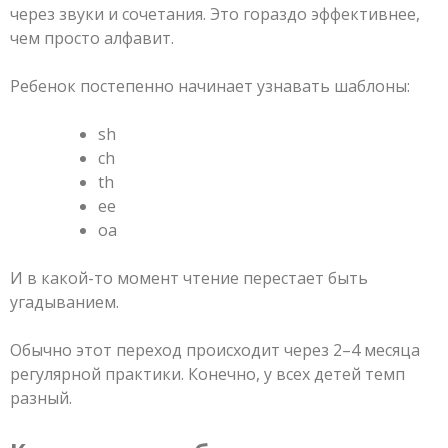
через звуки и сочетания. Это гораздо эффективнее,
чем просто алфавит.
Ребенок постепенно начинает узнавать шаблоны:
sh
ch
th
ee
oa
И в какой-то момент чтение перестает быть
угадыванием.
Обычно этот переход происходит через 2–4 месяца
регулярной практики. Конечно, у всех детей темп
разный.