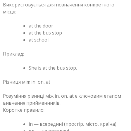
Використовується для позначення конкретного
місця:
at the door
at the bus stop
at school
Приклад:
She is at the bus stop.
Різниця між in, on, at
Розуміння різниці між in, on, at є ключовим етапом
вивчення прийменників.
Коротке правило:
in — всередині (простір, місто, країна)
on — на поверхні