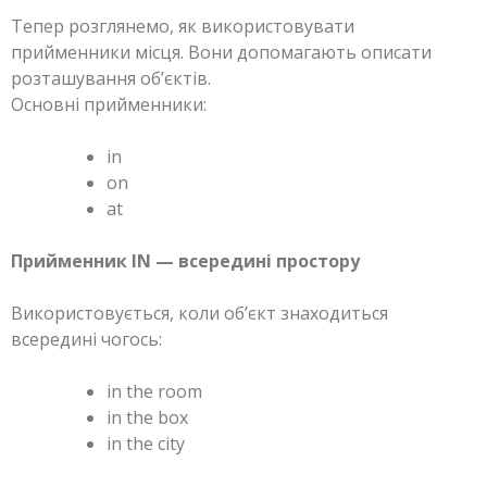
Тепер розглянемо, як використовувати
прийменники місця. Вони допомагають описати
розташування об’єктів.
Основні прийменники:
in
on
at
Прийменник IN — всередині простору
Використовується, коли об’єкт знаходиться
всередині чогось:
in the room
in the box
in the city