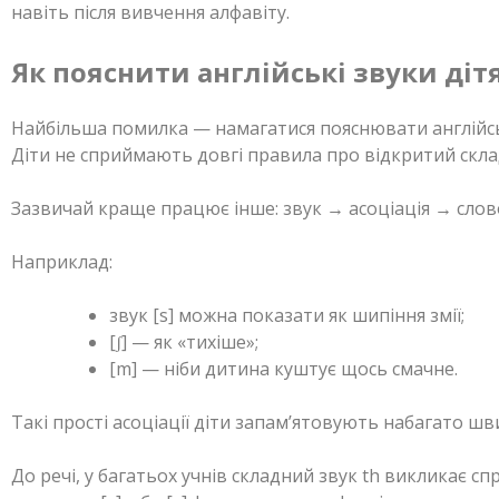
навіть після вивчення алфавіту.
Як пояснити англійські звуки діт
Найбільша помилка — намагатися пояснювати англійсь
Діти не сприймають довгі правила про відкритий скла
Зазвичай краще працює інше: звук → асоціація → слов
Наприклад:
звук [s] можна показати як шипіння змії;
[ʃ] — як «тихіше»;
[m] — ніби дитина куштує щось смачне.
Такі прості асоціації діти запам’ятовують набагато ш
До речі, у багатьох учнів складний звук th викликає с