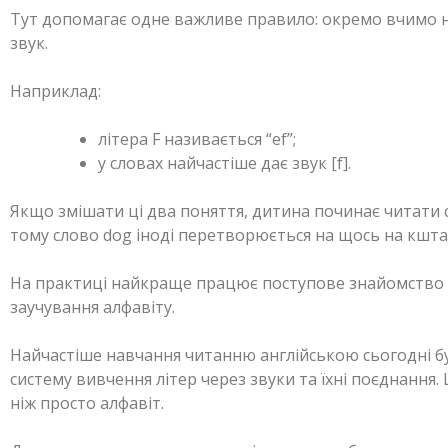
Тут допомагає одне важливе правило: окремо вчимо н
звук.
Наприклад:
літера F називається “ef”;
у словах найчастіше дає звук [f].
Якщо змішати ці два поняття, дитина починає читати 
тому слово dog іноді перетворюється на щось на кштал
На практиці найкраще працює поступове знайомство з
заучування алфавіту.
Найчастіше навчання читанню англійською сьогодні бу
систему вивчення літер через звуки та їхні поєднання.
ніж просто алфавіт.