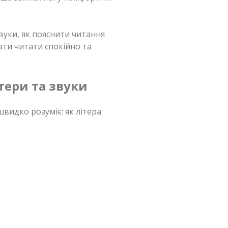
звуки, як пояснити читання
ати читати спокійно та
тери та звуки
швидко розуміє: як літера