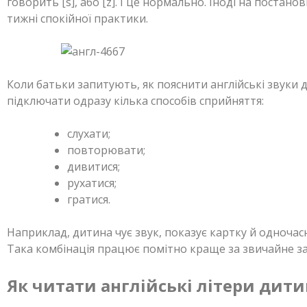
говорить [s], або [z]. І це нормально. Іноді на постано
тижні спокійної практики.
Коли батьки запитують, як пояснити англійські звуки д
підключати одразу кілька способів сприйняття:
слухати;
повторювати;
дивитися;
рухатися;
гратися.
Наприклад, дитина чує звук, показує картку й одночас
Така комбінація працює помітно краще за звичайне за
Як читати англійські літери дити