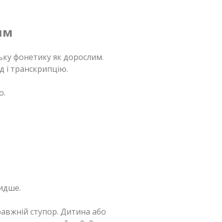
ям
ку фонетику як дорослим.
д і транскрипцію.
о.
видше.
правжній ступор. Дитина або