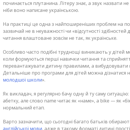
починається плутанина. Літеру знає, а звук назвати не
ніби воно написане українською.
На практиці це одна з найпоширеніших проблем на поч
зазвичай не в неуважності чи «відсутності здібностей 
читання влаштоване зовсім не так, як українське.
Особливо часто подібні труднощі виникають у дітей м
коли формуються перші навички читання та сприйнят
перевантажувати дитину правилами, а вибудовувати 
Детальніше про програми для дітей можна дізнатися на
молодшої школи
».
Як викладач, я регулярно бачу одну й ту саму ситуацію:
абетку, але слово name читає як «наме», а bike — як «б
нормальний етап.
Варто зазначити, що сьогодні багато батьків обираю
англійської мови
, адже в такому форматі дитині прос