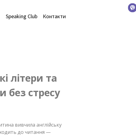
и
Speaking Club
Контакти
і літери та
и без стресу
итина вивчила англійську
оходить до читання —