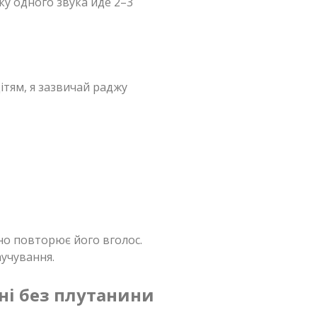
вку одного звука йде 2–3
ітям, я зазвичай раджу
но повторює його вголос.
учування.
ні без плутанини