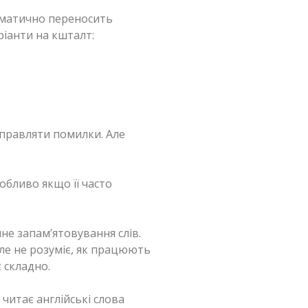
оматично переносить
ріанти на кшталт:
правляти помилки. Але
обливо якщо її часто
е запам’ятовування слів.
ле не розуміє, як працюють
 складно.
читає англійські слова