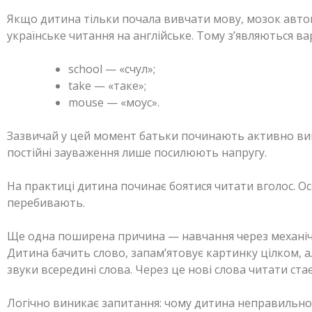
Якщо дитина тільки почала вивчати мову, мозок авт
українське читання на англійське. Тому з’являються ва
school — «счул»;
take — «таке»;
mouse — «моус».
Зазвичай у цей момент батьки починають активно ви
постійні зауваження лише посилюють напругу.
На практиці дитина починає боятися читати вголос. Ос
перебивають.
Ще одна поширена причина — навчання через механічн
Дитина бачить слово, запам’ятовує картинку цілком, а
звуки всередині слова. Через це нові слова читати стає
Логічно виникає запитання: чому дитина неправильно 