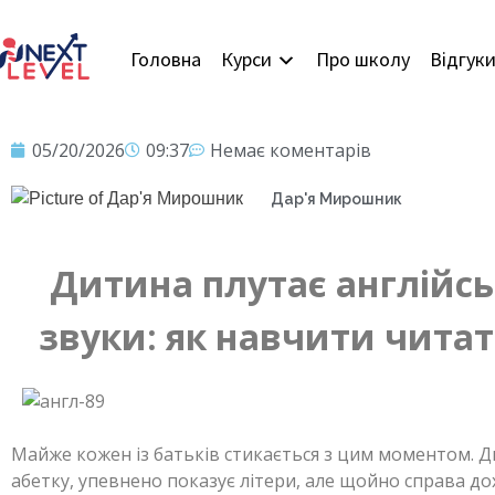
Головна
Курси
Про школу
Відгук
05/20/2026
09:37
Немає коментарів
Дар'я Мирошник
Дитина плутає англійськ
звуки: як навчити читат
Майже кожен із батьків стикається з цим моментом. Д
абетку, упевнено показує літери, але щойно справа д