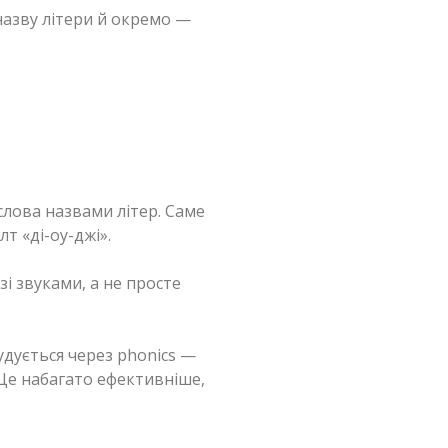
азву літери й окремо —
слова назвами літер. Саме
т «ді-оу-джі».
і звуками, а не просте
дується через phonics —
 Це набагато ефективніше,