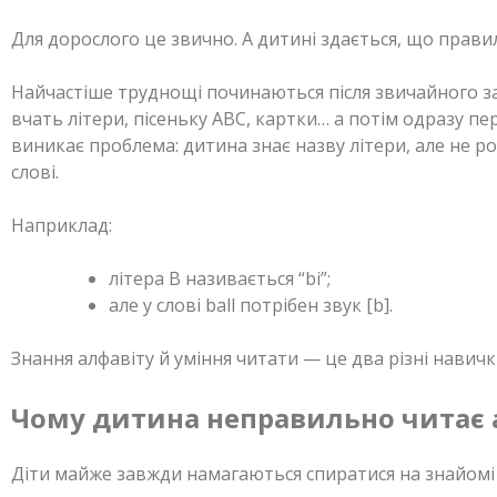
Для дорослого це звично. А дитині здається, що прави
Найчастіше труднощі починаються після звичайного за
вчать літери, пісеньку ABC, картки… а потім одразу пере
виникає проблема: дитина знає назву літери, але не роз
слові.
Наприклад:
літера B називається “bi”;
але у слові ball потрібен звук [b].
Знання алфавіту й уміння читати — це два різні навичк
Чому дитина неправильно читає а
Діти майже завжди намагаються спиратися на знайомі