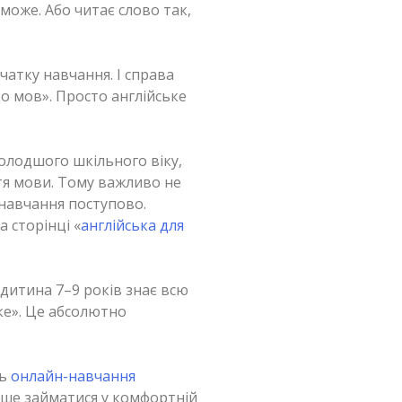
 може. Або читає слово так,
атку навчання. І справа
до мов». Просто англійське
олодшого шкільного віку,
тя мови. Тому важливо не
навчання поступово.
 сторінці «
англійська для
 дитина 7–9 років знає всю
іке». Це абсолютно
ть
онлайн-навчання
тіше займатися у комфортній