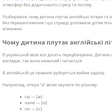
атмосфері без додаткового стресу та поспіху.
Розберімося, чому дитина плутає англійські літери та 
без перевантаження і що справді допомагає дітям поч
впевнено.
Чому дитина плутає англійські лі
В українській мові все досить передбачувано. Дитина 
виглядає, так вона зазвичай і читається.
В англійській це правило руйнується майже одразу.
Наприклад, літера “a” може звучати по-різному:
cat — [æ]
name — [ei]
car — [ɑː]