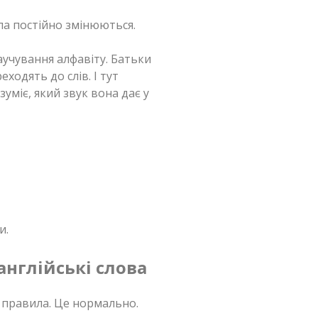
ла постійно змінюються.
учування алфавіту. Батьки
ходять до слів. І тут
уміє, який звук вона дає у
и.
нглійські слова
 правила. Це нормально.