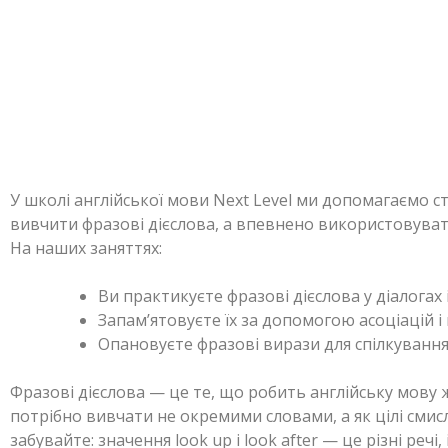
У школі англійської мови Next Level ми допомагаємо с
вивчити фразові дієслова, а впевнено використовувати
На наших заняттях:
Ви практикуєте фразові дієслова у діалогах 
Запам’ятовуєте їх за допомогою асоціацій і м
Опановуєте фразові вирази для спілкування
Фразові дієслова — це те, що робить англійську мову 
потрібно вивчати не окремими словами, а як цілі смисл
забувайте: значення look up і look after — це різні речі,