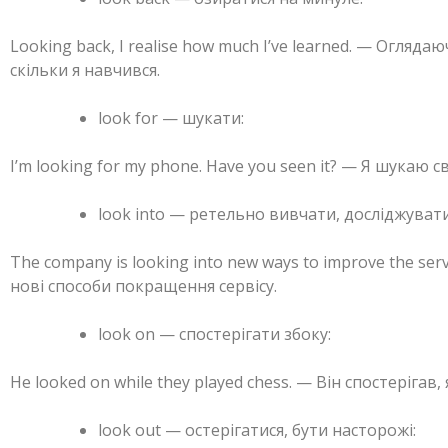
Looking back, I realise how much I’ve learned. — Огляда
скільки я навчився.
look for — шукати:
I’m looking for my phone. Have you seen it? — Я шукаю с
look into — ретельно вивчати, досліджувати
The company is looking into new ways to improve the ser
нові способи покращення сервісу.
look on — спостерігати збоку:
He looked on while they played chess. — Він спостерігав
look out — остерігатися, бути насторожі: