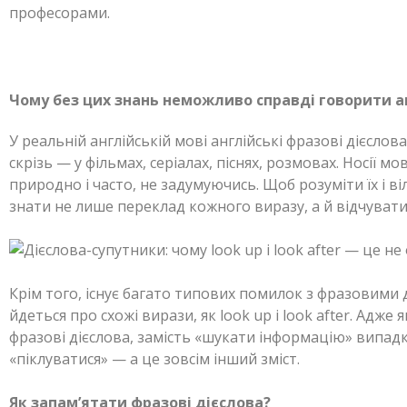
професорами.
Чому без цих знань неможливо справді говорити а
У реальній англійській мові англійські фразові дієсло
скрізь — у фільмах, серіалах, піснях, розмовах. Носії 
природно і часто, не задумуючись. Щоб розуміти їх і 
знати не лише переклад кожного виразу, а й відчуват
Крім того, існує багато типових помилок з фразовими 
йдеться про схожі вирази, як look up і look after. Адже
фразові дієслова, замість «шукати інформацію» випа
«піклуватися» — а це зовсім інший зміст.
Як запам’ятати фразові дієслова?