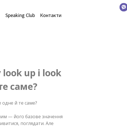
и
Speaking Club
Контакти
ook up і look
те саме?
ілим — його базове значення
ивитися, поглядати. Але