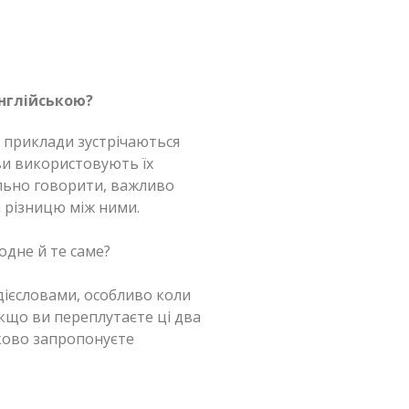
нглійською?
ва приклади зустрічаються
мови використовують їх
вільно говорити, важливо
и різницю між ними.
дієсловами, особливо коли
 якщо ви переплутаєте ці два
дково запропонуєте