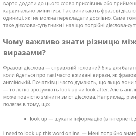
варто додати до цього слова прислівник або приймен
кардинально змінитися. Так виникають фразові дієсло
одиниці, які не можна перекладати дослівно. Саме то
таке дієслова-супутники і навіщо потрібні дієслова-суп
Чому важливо знати різницю мі
виразами?
Фразові дієслова — справжній головний біль для багат
коли йдеться про такі часто вживані вирази, як фразові
англійській. Початківці часто думають, що якщо вони
— то легко зрозуміють look up чи look after. Але в анг
може повністю змінити зміст дієслова. Наприклад, різни
полягає в тому, що:
look up — шукати інформацію (в інтернеті, 
I need to look up this word online. — Мені потрібно знай