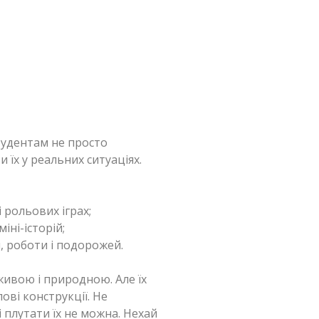
тудентам не просто
 їх у реальних ситуаціях.
і рольових іграх;
іні-історій;
, роботи і подорожей.
живою і природною. Але їх
ові конструкції. Не
 і плутати їх не можна. Нехай