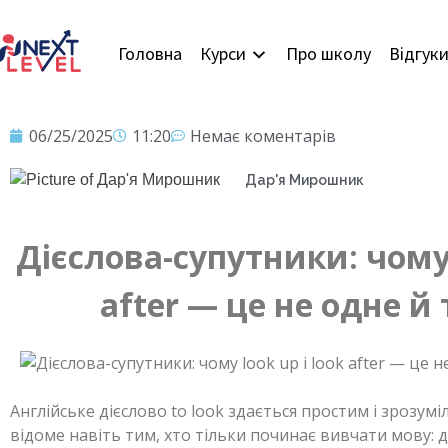
Головна
Курси
Про школу
Відгук
06/25/2025
11:20
Немає коментарів
Дар'я Мирошник
Дієслова-супутники: чому l
after — це не одне й 
Англійське дієслово to look здається простим і зрозум
відоме навіть тим, хто тільки починає вивчати мову: д