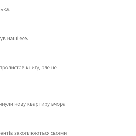
зька.
ув наші есе.
Я пролистав книгу, але не
лянули нову квартиру вчора.
тудентів захоплюються своїми