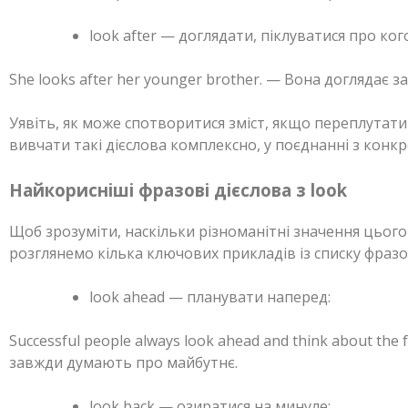
look after — доглядати, піклуватися про ког
She looks after her younger brother. — Вона доглядає 
Уявіть, як може спотворитися зміст, якщо переплутати
вивчати такі дієслова комплексно, у поєднанні з кон
Найкорисніші фразові дієслова з look
Щоб зрозуміти, наскільки різноманітні значення цього
розглянемо кілька ключових прикладів із списку фразо
look ahead — планувати наперед:
Successful people always look ahead and think about the
завжди думають про майбутнє.
look back — озиратися на минуле: