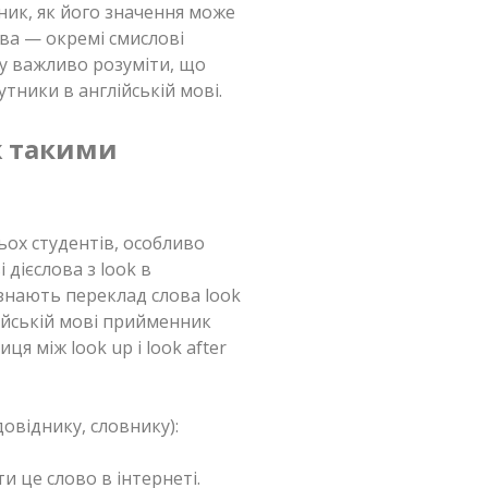
ник, як його значення може
ва — окремі смислові
му важливо розуміти, що
утники в англійській мові.
ж такими
ьох студентів, особливо
 дієслова з look в
 знають переклад слова look
лійській мові прийменник
ця між look up і look after
довіднику, словнику):
ти це слово в інтернеті.