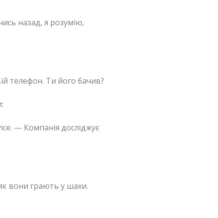
ючись назад, я розумію,
вій телефон. Ти його бачив?
:
vice. — Компанія досліджує
, як вони грають у шахи.