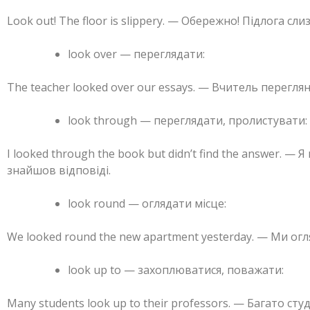
Look out! The floor is slippery. — Обережно! Підлога сли
look over — переглядати:
The teacher looked over our essays. — Вчитель переглян
look through — переглядати, пролистувати:
I looked through the book but didn’t find the answer. — 
знайшов відповіді.
look round — оглядати місце:
We looked round the new apartment yesterday. — Ми ог
look up to — захоплюватися, поважати:
Many students look up to their professors. — Багато с