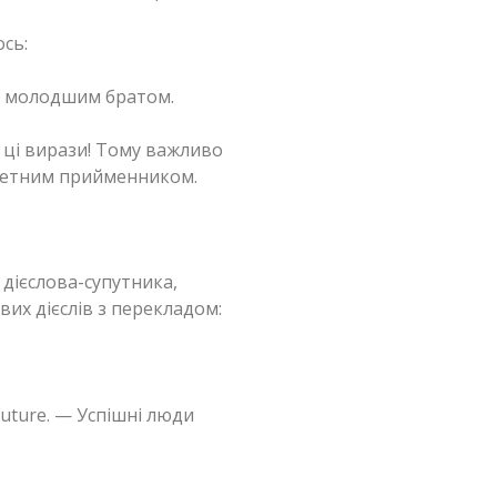
ось:
за молодшим братом.
 ці вирази! Тому важливо
кретним прийменником.
 дієслова-супутника,
вих дієслів з перекладом:
 future. — Успішні люди