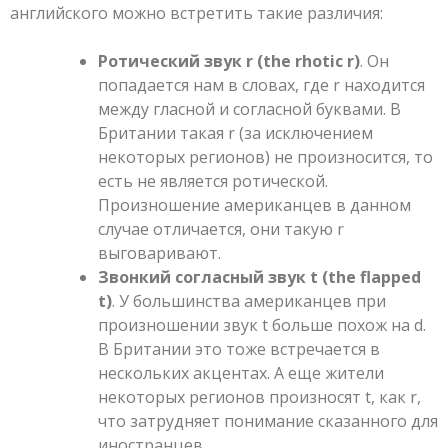
английского можно встретить такие различия:
Ротический звук r (the rhotic r)
. Он
попадается нам в словах, где r находится
между гласной и согласной буквами. В
Британии такая r (за исключением
некоторых регионов) не произносится, то
есть не является ротической.
Произношение американцев в данном
случае отличается, они такую r
выговаривают.
Звонкий согласный звук t (the flapped
t)
. У большинства американцев при
произношении звук t больше похож на d.
В Британии это тоже встречается в
нескольких акцентах. А еще жители
некоторых регионов произносят t, как r,
что затрудняет понимание сказанного для
иностранцев.