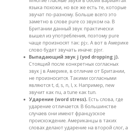
Многие гласные звуки в обоих вариантах
языка похожи, но все же есть те, которые
звучат по-разному. Больше всего это
заметно в слове pure со звуком ʊə. В
Британии данный звук практически
вышел из употребления, поэтому pure
чаще произносят так: pjɔː. А вот в Америке
слово будет звучать иначе: pjʊr.
Выпадающий звук j (yod dropping j).
Стоящий после конкретных согласных
звук j в Америке, в отличие от Британии,
не произносится. Такими согласными
являются t, d, s, n, l, x. Например, new
звучит как nu, а tune как tun.
Ударение (word stress).
Есть слова, где
ударение отличается. В большинстве
случаев они имеют французское
происхождение. Американцы в таких
словах делают ударение на второй слог, а