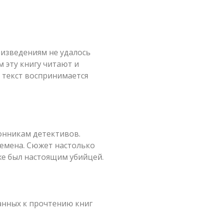
изведениям не удалось
м эту книгу читают и
а текст воспринимается
онникам детективов.
емена. Сюжет настолько
 же был настоящим убийцей.
анных к прочтению книг