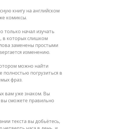
сную книгу на английском
же комиксы.
то только начал изучать
е, в которых слишком
слова заменены простыми
вергается изменению.
 котором можно найти
е полностью погрузиться в
омых фраз.
ых вам уже знаком. Вы
в вы сможете правильно
ании текста вы добьётесь,
 четверть часа в день, и