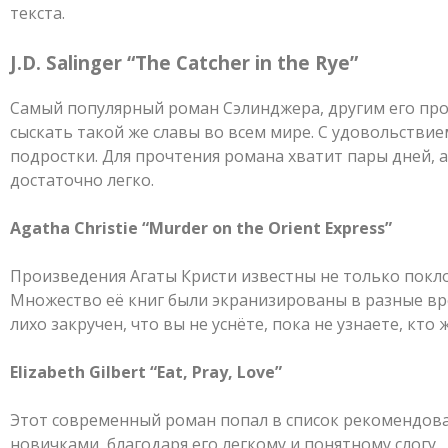
текста.
J.D. Salinger “The Catcher in the Rye”
Самый популярный роман Сэлинджера, другим его про
сыскать такой же славы во всем мире. С удовольствие
подростки. Для прочтения романа хватит пары дней, 
достаточно легко.
Agatha Christie “Murder on the Orient Express”
Произведения Агаты Кристи известны не только покл
Множество её книг были экранизированы в разные вр
лихо закручен, что вы не уснёте, пока не узнаете, кто
Elizabeth Gilbert “Eat, Pray, Love”
Этот современный роман попал в список рекомендов
новичками, благодаря его легкому и понятному слогу.