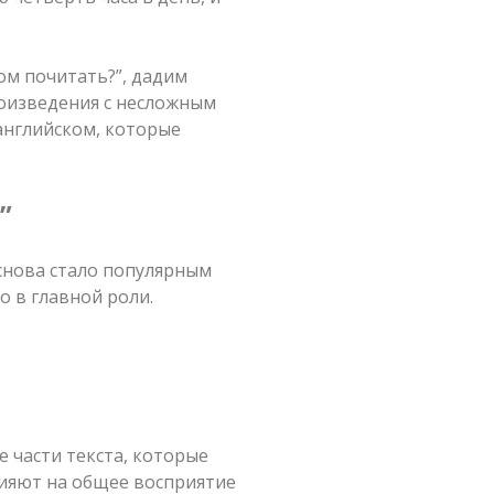
ком почитать?”, дадим
оизведения с несложным
английском, которые
”
снова стало популярным
о в главной роли.
 части текста, которые
лияют на общее восприятие