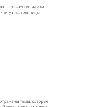
ьшое количество идиом –
 книгу писательницы.
й отражены темы, которые
ий стиль Жаклин не похож