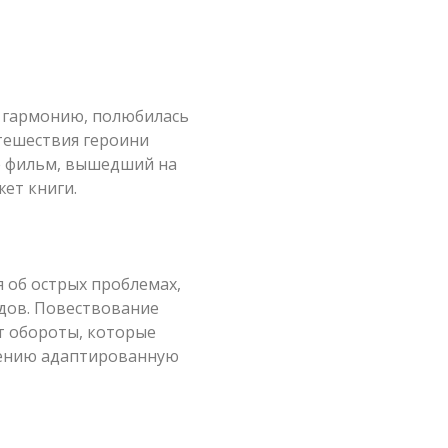
 гармонию, полюбилась
утешествия героини
те фильм, вышедший на
жет книги.
я об острых проблемах,
дов. Повествование
ит обороты, которые
тению адаптированную