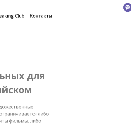
eaking Club
Контакты
льных для
ийском
удожественные
 ограничивается либо
яты фильмы, либо