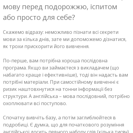
мову перед подорожжю, іспитом
або просто для себе?
Скажемо відразу: неможливо пізнати всі секрети
мови за кілька днів, зате ми допоможемо дізнатися,
як трохи прискорити його вивчення.
По-перше, вам потрібна хороша послідовна
програма. Якщо ви займаєтеся з викладачем (що
набагато краще і ефективніше), тоді він надасть вам
потрібні матеріали. При самостійному вивченні є
ризик наштовхнутися на тонни інформації без
структури. А англійська – мова послідовний, потрібно
охоплювати всі поступово.
Спочатку вивчіть базу, а потім заглиблюйтеся в
подробиці. Є думка, що для початкового розуміння
англійської досить певного набору слів (кілька тисяч).