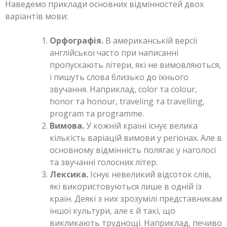
Наведемо приклади основних відмінностей двох
варіантів мови:
Орфографія.
В американській версії
англійської часто при написанні
пропускають літери, які не вимовляються,
і пишуть слова близько до їхнього
звучання. Наприклад, color та colour,
honor та honour, traveling та travelling,
program та programme.
Вимова.
У кожній країні існує велика
кількість варіацій вимови у регіонах. Але в
основному відмінність полягає у наголосі
та звучанні голосних літер.
Лексика.
Існує невеликий відсоток слів,
які використовуються лише в одній із
країн. Деякі з них зрозумілі представникам
іншої культури, але є й такі, що
викликають труднощі. Наприклад, печиво