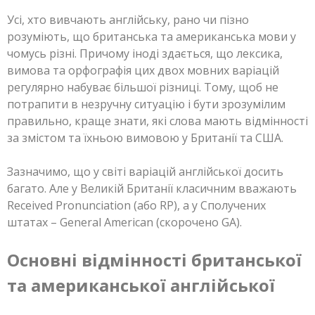
Усі, хто вивчають англійську, рано чи пізно
розуміють, що британська та американська мови у
чомусь різні. Причому іноді здається, що лексика,
вимова та орфографія цих двох мовних варіацій
регулярно набуває більшої різниці. Тому, щоб не
потрапити в незручну ситуацію і бути зрозумілим
правильно, краще знати, які слова мають відмінності
за змістом та їхньою вимовою у Британії та США.
Зазначимо, що у світі варіацій англійської досить
багато. Але у Великій Британії класичним вважають
Received Pronunciation (або RP), а у Сполучених
штатах – General American (скорочено GA).
Основні відмінності британської
та американської англійської