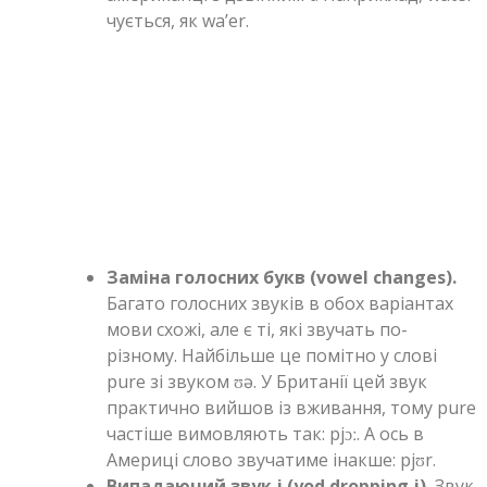
чується, як wa’er.
Заміна голосних букв (vowel changes).
Багато голосних звуків в обох варіантах
мови схожі, але є ті, які звучать по-
різному. Найбільше це помітно у слові
pure зі звуком ʊə. У Британії цей звук
практично вийшов із вживання, тому pure
частіше вимовляють так: pjɔː. А ось в
Америці слово звучатиме інакше: pjʊr.
Випадаючий звук j (yod dropping j).
Звук