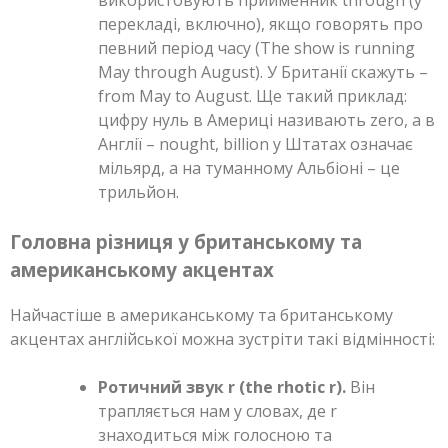
перекладі, включно), якщо говорять про
певний період часу (The show is running
May through August). У Британії скажуть –
from May to August. Ще такий приклад:
цифру нуль в Америці називають zero, а в
Англії – nought, billion у Штатах означає
мільярд, а на туманному Альбіоні – це
трильйон.
Головна різниця у британському та
американському акцентах
Найчастіше в американському та британському
акцентах англійської можна зустріти такі відмінності:
Ротичний звук r (the rhotic r).
Він
трапляється нам у словах, де r
знаходиться між голосною та