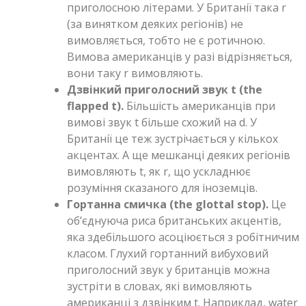
приголосною літерами. У Британії така r
(за винятком деяких регіонів) не
вимовляється, тобто не є ротичною.
Вимова американців у разі відрізняється,
вони таку r вимовляють.
Дзвінкий приголосний звук t (the
flapped t).
Більшість американців при
вимові звук t більше схожий на d. У
Британії це теж зустрічається у кількох
акцентах. А ще мешканці деяких регіонів
вимовляють t, як r, що ускладнює
розуміння сказаного для іноземців.
Гортанна смичка (the glottal stop).
Це
об’єднуюча риса британських акцентів,
яка здебільшого асоціюється з робітничим
класом. Глухий гортанний вибуховий
приголосний звук у британців можна
зустріти в словах, які вимовляють
американці з дзвінким t. Наприклад, water