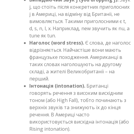
j, що стоїть після конкретних приголосних
j в Америці, на відміну від Британії, не
вимовляється. Такими приголосними є t,
d, s, n, l, x. Наприклад, new звучить як nu, а
tune як tun.
Наголос (word stress).
Є слова, де наголос
відрізняється. Найчастіше вони мають
французьке походження. Американці в
таких словах наголошують на другому
складі, а жителі Великобританії – на
перший.
Інтонація (intonation).
Британці
говорять речення з високим висхідним
тоном (або High Fall), тобто починають з
верхніх звуків та знижують їх до кінця
речення. В Америці часто
використовується висхідна інтонація (або
Rising intonation).