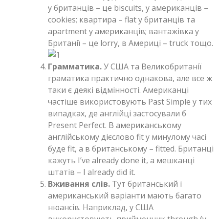
у британців – це biscuits, у американців –
cookies; квартира – flat у британців та
apartment у американців; вантажівка у
Британії – це lorry, в Америці – truck тощо.
Грамматика.
У США та Великобританії
граматика практично однакова, але все ж
таки є деякі відмінності. Американці
частіше використовують Past Simple у тих
випадках, де англійці застосували б
Present Perfect. В американському
англійському дієслово fit у минулому часі
буде fit, а в британському – fitted. Британці
кажуть I’ve already done it, а мешканці
штатів – I already did it.
Вживання слів.
Тут британський і
американський варіанти мають багато
нюансів. Наприклад, у США
використовують прийменник through (у